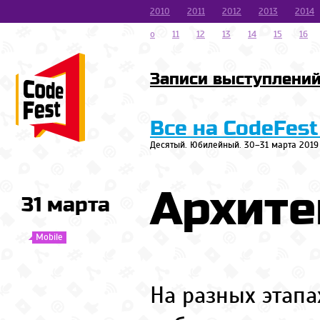
2010
2011
2012
2013
2014
o
11
12
13
14
15
16
Записи выступлени
Все на CodeFest
Десятый. Юбилейный. 30–31 марта 2019
Архите
31 марта
Mobile
На разных этапа