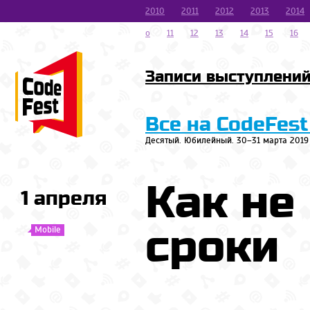
2010
2011
2012
2013
2014
o
11
12
13
14
15
16
Записи выступлени
Все на CodeFest
Десятый. Юбилейный. 30–31 марта 2019
Как не
1 апреля
сроки
Mobile