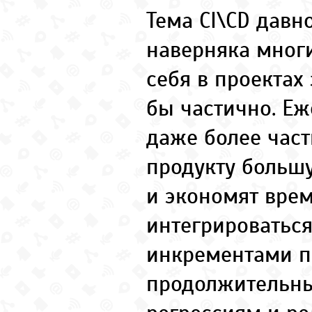
Тема CI\CD давно
наверняка мног
себя в проектах 
бы частично. Е
даже более час
продукту больш
и экономят время
интегрироватьс
инкрементами п
продолжительн