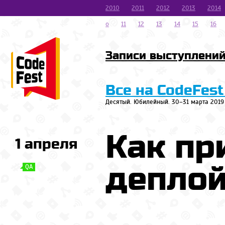
2010
2011
2012
2013
2014
o
11
12
13
14
15
16
Записи выступлени
Все на CodeFest
Десятый. Юбилейный. 30–31 марта 2019
Как пр
1 апреля
депло
QA