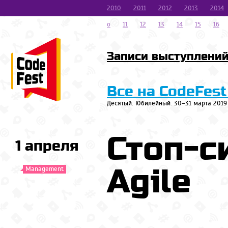
2010
2011
2012
2013
2014
o
11
12
13
14
15
16
Записи выступлени
Все на CodeFest
Десятый. Юбилейный. 30–31 марта 2019
Стоп-с
1 апреля
Agile
Management