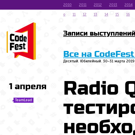
2010
2011
2012
2013
2014
o
11
12
13
14
15
16
Записи выступлени
Все на CodeFest
Десятый. Юбилейный. 30–31 марта 2019
Radio 
1 апреля
тестир
TeamLead
необхо