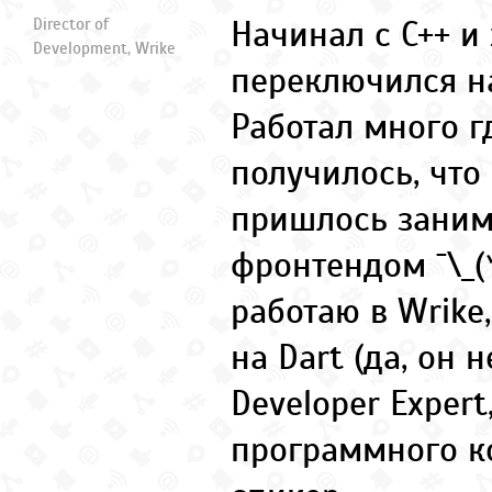
Начинал с C++ и
Director of
Development, Wrike
переключился на
Работал много гд
получилось, что 
пришлось заним
фронтендом ¯\_(
работаю в Wrik
на Dart (да, он н
Developer Expert
программного ко