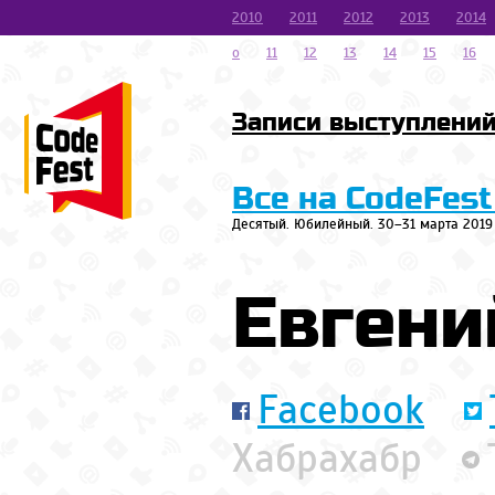
2010
2011
2012
2013
2014
o
11
12
13
14
15
16
Записи выступлени
Все на CodeFest
Десятый. Юбилейный. 30–31 марта 2019
Евгени
Facebook
Хабрахабр